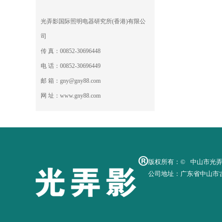
光弄影国际照明电器研究所(香港)有限公
司
传 真：00852-30696448
电 话：00852-30696449
邮 箱：gny@gny88.com
网 址：www.gny88.com
版权所有：©
中山市光
公司地址：广东省中山市古镇镇