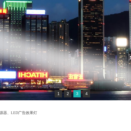
1
2
3
4
光源器、LED广告效果灯