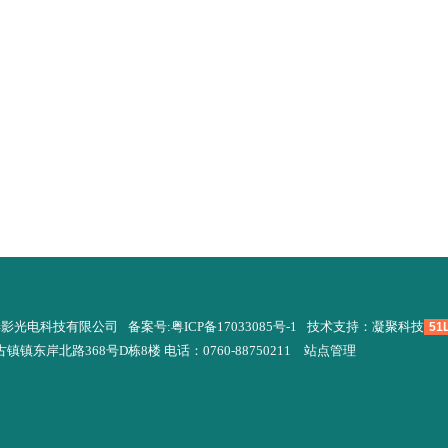
弄影光电科技有限公司
备案号:粤ICP备17033085号-1
技术支持：凝聚科技
51
东岸北路368号D栋8楼 电话：0760-88750211
站点管理