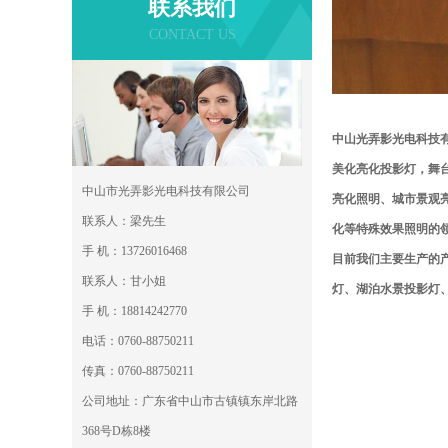
联系我们
CONTACT US
中山光弄影光电科技
美化亮化投影灯，舞
中山市光弄影光电科技有限公司
亮化照明、城市景观
联系人：梁先生
化等特殊效果照明的
手 机：13726016468
目前我们主要生产的
联系人：甘小姐
灯、湖泊水景投影灯
手 机：18814242770
电话：0760-88750211
传真：0760-88750211
公司地址：广东省中山市古镇镇东岸北路
368号D栋8楼